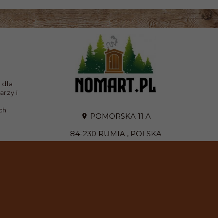
 dla
arzy i
ch
POMORSKA 11 A
84-230
RUMIA
,
POLSKA
TEL. 58 72 72 777
TEL.KOM. 575 933 466
PON. - PT. 10:00 - 18:00
SOB. 9:00 - 13:00
E-MAIL:
SKLEP@NOMART.PL