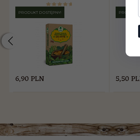
PRODUKT DOSTĘPNY!
PRODUKT 
6,
90
PLN
5,
50
P