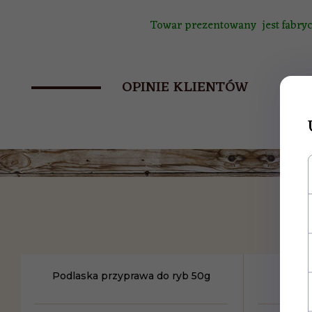
Towar prezentowany jest fabrycz
OPINIE KLIENTÓW
Podlaska przyprawa do ryb 50g
Przyp