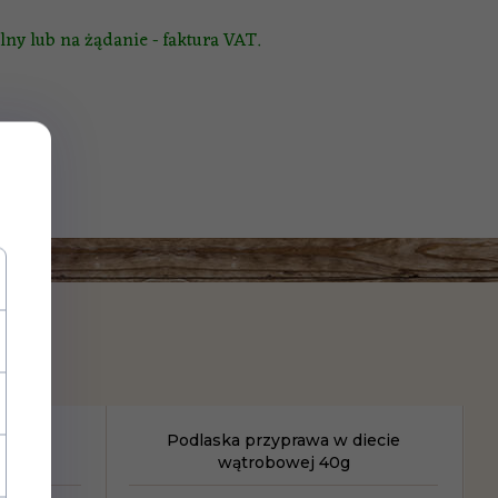
ny lub na żądanie - faktura VAT.
 50g
Podlaska przyprawa w diecie
wątrobowej 40g