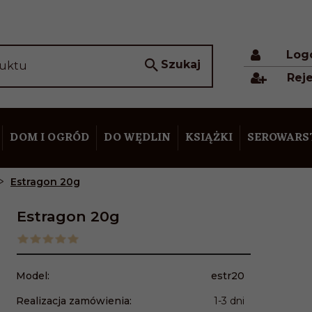
Log
Szukaj
duktu
Reje
DOM I OGRÓD
DO WĘDLIN
KSIĄŻKI
SEROWAR
Estragon 20g
Estragon 20g
Model:
estr20
Realizacja zamówienia:
1-3 dni