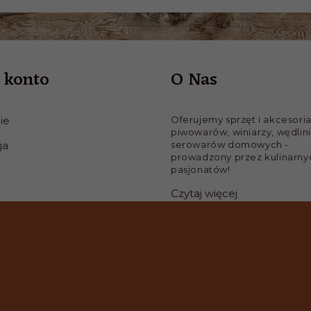
 konto
O Nas
ie
Oferujemy sprzęt i akcesoria
piwowarów, winiarzy, wędlini
ja
serowarów domowych -
prowadzony przez kulinarny
pasjonatów!
Czytaj więcej
Warsztaty i Pokazy