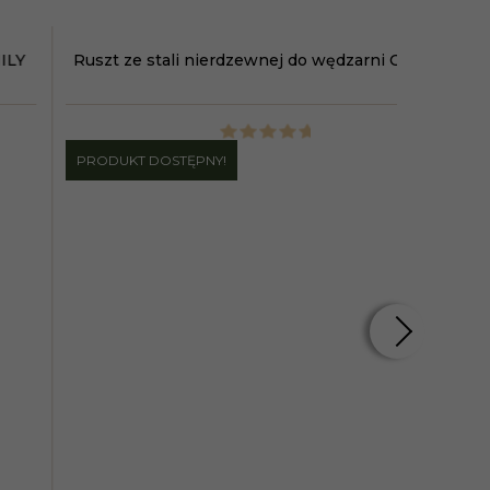
Ruszt ze stali nierdzewnej do wędzarni o
Rusz
załadunku 50 i 80 kg
PRODUKT DOSTĘPNY!
PRODUKT