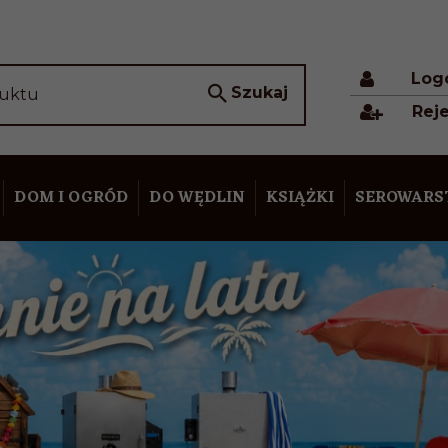
Log
Szukaj
duktu
Reje
DOM I OGRÓD
DO WĘDLIN
KSIĄŻKI
SEROWAR