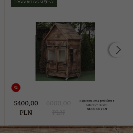
PRODUKT DOSTĘPNY!
PRO
%
%
5400,
00
6000,00
44
Najniższa cena produktu z
ostatnich 30 dni:
5400.00 PLN
PLN
PLN