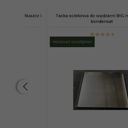
łuszcz i
Ruszt ze stali nierdzewnej do wędzarni FAMI
PRODUKT DOSTĘPNY!