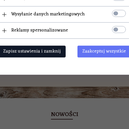
Wysyłanie danych marketingowych
Reklamy spersonalizowane
Jak robić domowe
sery
Zapisz ustawienia i zamknij
Zaakceptuj wszystkie
NOWOŚCI