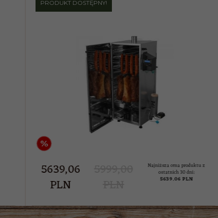
PRODUKT DOSTĘPNY!
%
5639,
06
5999,00
Najniższa cena produktu z
ostatnich 30 dni:
5639.06 PLN
PLN
PLN