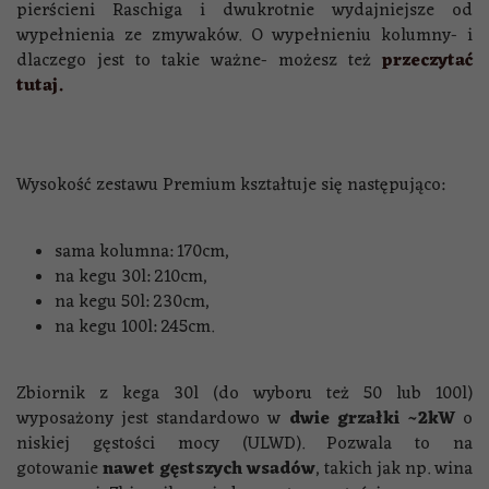
pierścieni Raschiga i dwukrotnie wydajniejsze od
wypełnienia ze zmywaków. O wypełnieniu kolumny- i
dlaczego jest to takie ważne- możesz też
przeczytać
tutaj.
Wysokość zestawu Premium kształtuje się następująco:
sama kolumna: 170cm,
na kegu 30l: 210cm,
na kegu 50l: 230cm,
na kegu 100l: 245cm.
Zbiornik z kega 30l (do wyboru też 50 lub 100l)
wyposażony jest standardowo w
dwie grzałki ~2kW
o
niskiej gęstości mocy (ULWD). Pozwala to na
gotowanie
nawet gęstszych wsadów
, takich jak np. wina