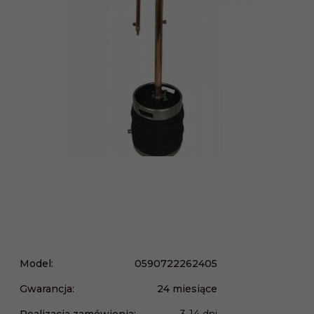
Model:
0590722262405
Gwarancja:
24 miesiące
Realizacja zamówienia:
3-14 dni