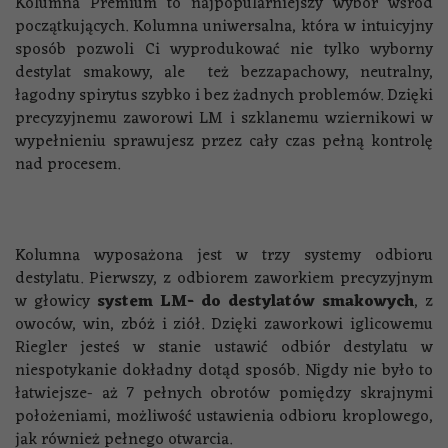
Kolumna Premium to najpopularniejszy wybór wśród
początkujących. Kolumna uniwersalna, która w intuicyjny
sposób pozwoli Ci wyprodukować nie tylko wyborny
destylat smakowy, ale też bezzapachowy, neutralny,
łagodny spirytus szybko i bez żadnych problemów. Dzięki
precyzyjnemu zaworowi LM i szklanemu wziernikowi w
wypełnieniu sprawujesz przez cały czas pełną kontrolę
nad procesem.
Kolumna wyposażona jest w trzy systemy odbioru
destylatu. Pierwszy, z odbiorem zaworkiem precyzyjnym
w głowicy
system LM- do destylatów smakowych
, z
owoców, win, zbóż i ziół. Dzięki zaworkowi iglicowemu
Riegler jesteś w stanie ustawić odbiór destylatu w
niespotykanie dokładny dotąd sposób. Nigdy nie było to
łatwiejsze- aż 7 pełnych obrotów pomiędzy skrajnymi
położeniami, możliwość ustawienia odbioru kroplowego,
jak również pełnego otwarcia.