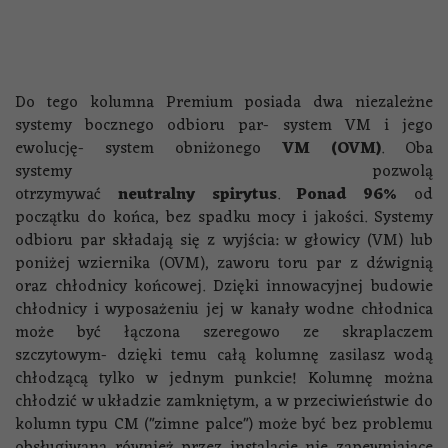
Do tego kolumna Premium posiada dwa niezależne
systemy bocznego odbioru par- system VM i jego
ewolucję- system obniżonego
VM (OVM)
. Oba
systemy pozwolą
otrzymywać
neutralny spirytus
.
Ponad 96%
od
początku do końca, bez spadku mocy i jakości. Systemy
odbioru par składają się z wyjścia: w głowicy (VM) lub
poniżej wziernika (OVM), zaworu toru par z dźwignią
oraz chłodnicy końcowej. Dzięki innowacyjnej budowie
chłodnicy i wyposażeniu jej w kanały wodne chłodnica
może być łączona szeregowo ze skraplaczem
szczytowym- dzięki temu całą kolumnę zasilasz wodą
chłodzącą tylko w jednym punkcie! Kolumnę można
chłodzić w układzie zamkniętym, a w przeciwieństwie do
kolumn typu CM ("zimne palce") może być bez problemu
obsługiwana również przez instalacje nie zapewniające