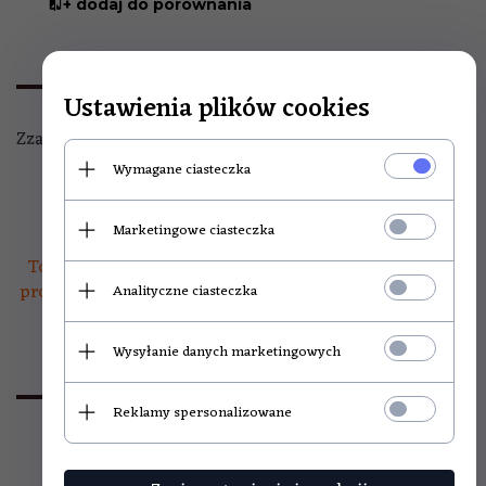
+ dodaj do porównania
OPIS PRODUKTU
Ustawienia plików cookies
Zzakrętka do butelek o wymiarach 28/18 mm. Kolor złoty.
Wymagane ciasteczka
Marketingowe ciasteczka
Towar prezentowany jest fabrycznie nowy. Do każdego
produktu dołączony jest paragon fiskalny lub na żądanie
Analityczne ciasteczka
- faktura VAT.
Wysyłanie danych marketingowych
OPINIE KLIENTÓW
Reklamy spersonalizowane