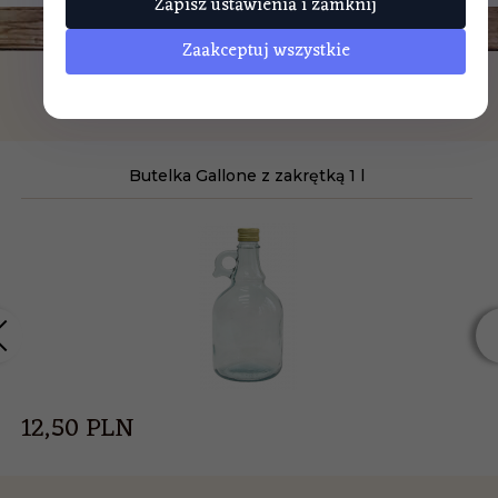
Zapisz ustawienia i zamknij
Zaakceptuj wszystkie
POLECAMY
Butelka Gallone z zakrętką 1 l
12,
50
PLN