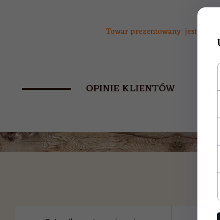
Towar prezentowany jest fabrycz
OPINIE KLIENTÓW