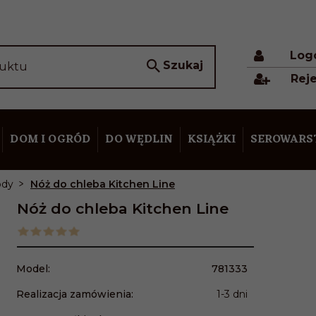
Log
Szukaj
duktu
Reje
DOM I OGRÓD
DO WĘDLIN
KSIĄŻKI
SEROWAR
ody
Nóż do chleba Kitchen Line
Nóż do chleba Kitchen Line
Model:
781333
Realizacja zamówienia:
1-3 dni