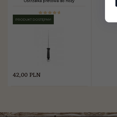
Ostrzałka pretowa do noży
PRODUKT DOSTĘPNY!
42,
00
PLN