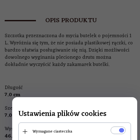
OPIS PRODUKTU
Szczotka przeznaczona do mycia butelek o pojemności 1
L. Wyróżnia się tym, że nie posiada plastikowej rączki, co
bardzo ułatwia posługiwanie się nią. Dzięki możliwości
dowolnego wyginania plecionego drutu można
dokładnie wyczyścić każdy zakamarek butelki.
Długość
7.0 cm
Szerokość
Ustawienia plików cookies
7.0 cm
Wysokość
Wymagane ciasteczka
46.0
cm