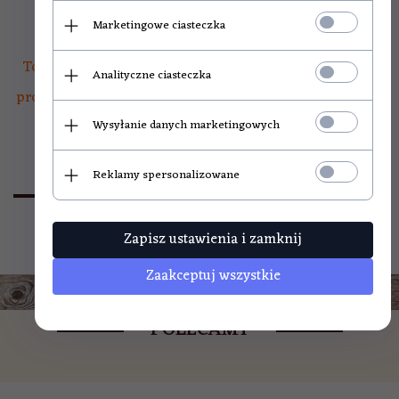
Marketingowe ciasteczka
Towar prezentowany jest fabrycznie nowy. Do każdego
Analityczne ciasteczka
produktu dołączony jest paragon fiskalny lub na żądanie
Wysyłanie danych marketingowych
- faktura VAT.
Reklamy spersonalizowane
OPINIE KLIENTÓW
Zapisz ustawienia i zamknij
Zaakceptuj wszystkie
POLECAMY