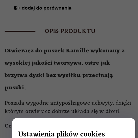
+ dodaj do porównania
OPIS PRODUKTU
Otwieracz do puszek Kamille
wykonany z
wysokiej jakości tworzywa, ostre jak
brzytwa dyski bez wysiłku przecinają
puszki.
Posiada wygodne antypoślizgowe uchwyty, dzięki
którym otwieracz dobrze układa się w dłoni.
Cechy produktu:
Ustawienia plików cookies