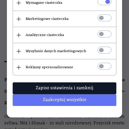
Wymagane ciasteczka
Marketingowe ciasteczka
Zapytaj o produkt
Analityczne ciasteczka
+ dodaj do porównania
Wysyłanie danych marketingowych
OPIS PRODUKTU
Reklamy spersonalizowane
Profesjonalna maszynka do mielenia mięsa
Zapisz ustawienia i zamknij
(wilk) marki Forgast o orientacyjnej wydajności 220-
Zaakceptuj wszystkie
250 kg/godz.
Obudowa - polerowane aluminium. Gardziel z odlewu
żeliwa. Nóż i ślimak - ze stali nierdzewnej. Przycisk resetu