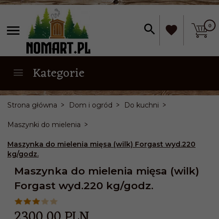
0
Kategorie
Strona główna
Dom i ogród
Do kuchni
Maszynki do mielenia
Maszynka do mielenia mięsa (wilk) Forgast wyd.220
kg/godz.
Maszynka do mielenia mięsa (wilk)
Forgast wyd.220 kg/godz.
2300,
00
PLN