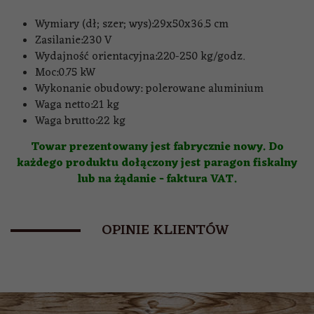
Wymiary (dł; szer; wys):
29x50x36.5 cm
Zasilanie:
230 V
Wydajność orientacyjna:
220-250 kg/godz.
Moc:
0.75 kW
Wykonanie obudowy:
polerowane aluminium
Waga netto:
21 kg
Waga brutto:
22 kg
Towar prezentowany jest fabrycznie nowy. Do
każdego produktu dołączony jest paragon fiskalny
lub na żądanie - faktura VAT.
OPINIE KLIENTÓW