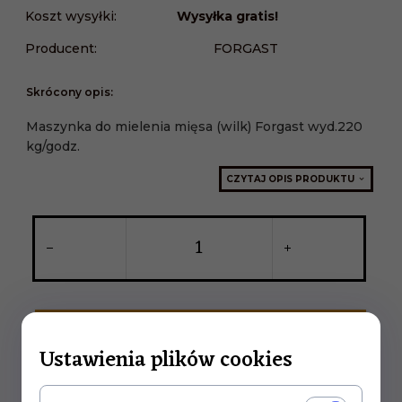
Koszt wysyłki:
Wysyłka gratis!
Producent:
FORGAST
Skrócony opis:
Maszynka do mielenia mięsa (wilk) Forgast wyd.220
kg/godz.
CZYTAJ OPIS PRODUKTU
KUP TERAZ!
Ustawienia plików cookies