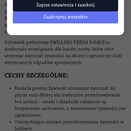
Dzięki temu zawsze będziesz mieć świeże produkty do
Zapisz ustawienia i zamknij
przygotowania kanapek czy przystawek na obiad.
Zaakceptuj wszystkie
Wykonany z wysokiej jakości tworzywa sztucznego
pojemnik jest łatwy do czyszczenia - można go myć w
zmywarce.
Pojemnik próżniowy ZWILLING FRESH & SAVE to
doskonałe rozwiązanie dla każdej osoby, która chce
utrzymać świeżość żywności na dłużej i ograniczyć ilość
wyrzucanych odpadów spożywczych.
CECHY
SZCZEGÓLNE:
Funkcja próżni: Żywność utrzymuje świeżość do
pięciu razy dłużej niż tradycyjne przechowywanie
bez próżni – smaki i składniki odżywcze są
bezpiecznie zachowane, a marnowanie żywności jest
ograniczone
Oszczędzające miejsce przechowywanie żywności w
lodówce