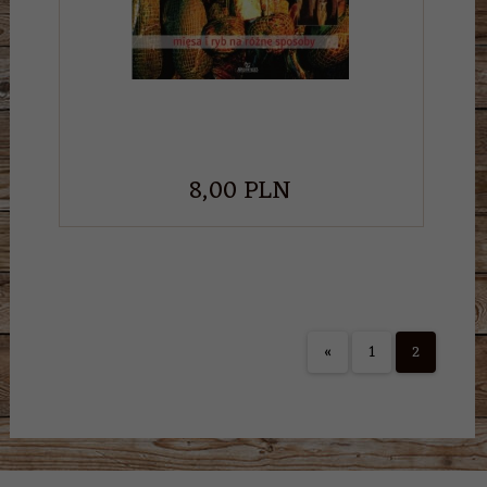
8,
00
PLN
«
1
2