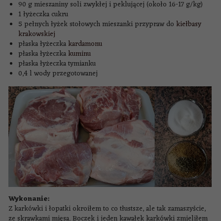
90 g mieszaniny soli zwykłej i peklującej (około 16-17 g/kg)
1 łyżeczka cukru
5 pełnych łyżek stołowych mieszanki przypraw do
kiełbasy
krakowskiej
płaska łyżeczka
kardamonu
płaska łyżeczka
kuminu
płaska łyżeczka tymianku
0,4 l wody przegotowanej
Wykonanie:
Z karkówki i łopatki okroiłem to co tłustsze, ale tak zamaszyście,
ze skrawkami mięsa. Boczek i jeden kawałek karkówki zmieliłem