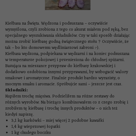
Kiełbasa na Święta. Wędzona i podsuszana – oczywiście
wymyślona, czyli zrobiona z tego co akurat miałem pod ręką, bez
specjalnego wyszukiwania składników. Czy w taki sposób działając
można zrobić kiełbasę godną świątecznego stołu ? Oczywiście, że
tak – bo kto domowemu wędliniarzowi zabroni :-).
Kiełbasa wędzona, podpiekana w wędzarni i na koniec podsuszana
w temperaturze pokojowej i przeniesiona do chłodnej spiżarni.
Bazująca na mieszance przypraw do kiełbasy krakowskiej i
dodatkowo ozdobiona innymi przyprawami, by wzbogacić walory
smakowe i aromatyczne. Finalnie produkt bardzo wyrazisty, o
mocnym smaku i aromacie. Spróbujcie sami – jeszcze jest czas.
Składniki:
Kupiłem trochę mięsiwa. Podzieliłem na różne zestawy do
różnych wyrobów. Na bieżąco kombinowałem co z czego zrobię i
zrobiłem tę kiełbasę i trochę innych produktów – o nich też
kiedyś napiszę.
3,1 kg karkówki – miej więcej 2 podobne kawałki
1,4 kg wieprzowej łopatki
1 kg chudego boczku