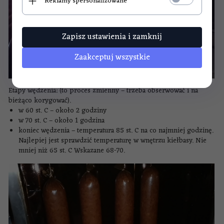
Reklamy spersonalizowane
Zapisz ustawienia i zamknij
Zaakceptuj wszystkie
Etapy wędzenia: (to proces zmienny – trzeba obserwować i na
bieżąco korygować).
w 60 st. C – około 2 godziny
w 70 st. C – około 1 godzina
koniec wędzenia – temperatura 85 st. C na co najmniej godzinę.
Najlepiej jest sprawdzić temperaturę w wnętrzu kiełbasy. Nie
mniej niż 65 st. C Wskazane 68-70.