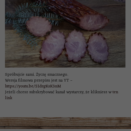
Spróbujcie sami. Życzę smacznego.
Wersja filmowa przepisu jest na YT –
https://youtu.be/51drgKsK3nM
Jeżeli chcesz subskrybować kanał wystarczy, że klikniesz w
ten
link