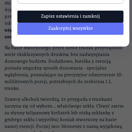
stu destylatów, zwanych
eaux-de-vie
(„wód życia”), które
dojrzewają w miedzianych zbiornikach, co najmniej
Zapisz ustawienia i zamknij
przez dwa lata. Mamy dla Ciebie dobrą
informację!
Tworząc napój na bazie naszej zaprawki
Zaakceptuj wszystkie
uzyskasz „lustrzany” smak, odbijający niemal te
same nuty i aromaty, co kultowy koniak.
Na bazie stworzonego przez siebie trunku przyrządzisz
wiele ekskluzywnych drinków, bez nadwyrężania
domowego budżetu. Dodatkowo, butelka z esencją
posiada wygodny sposób dozowania - specjalne
wgłębienia, pozwalające na precyzyjne odmierzenie 10-
mililitrowych porcji, potrzebnych do zrobienia 1 L
trunku.
Znawcy alkoholi twierdzą, że przygoda z trunkami
zaczyna się od wyboru… właściwego szkła. Chwyć zatem
za słynny tulipanowy kieliszek lub niską szklankę z
grubego szkła i wypróbuj koniak stworzony na bazie
naszej esencji. Poczuj moc Hennessy z naszą wyjątkową