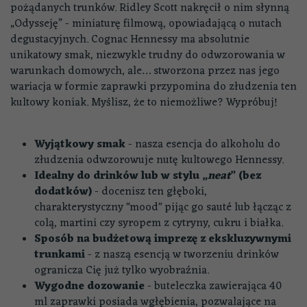
pożądanych trunków. Ridley Scott nakręcił o nim słynną
„Odysseję” - miniaturę filmową, opowiadającą o nutach
degustacyjnych. Cognac Hennessy ma absolutnie
unikatowy smak, niezwykle trudny do odwzorowania w
warunkach domowych, ale… stworzona przez nas jego
wariacja w formie zaprawki przypomina do złudzenia ten
kultowy koniak. Myślisz, że to niemożliwe? Wypróbuj!
Wyjątkowy smak
- nasza esencja do alkoholu do
złudzenia odwzorowuje nutę kultowego Hennessy.
Idealny do drinków lub w stylu „
neat
” (bez
dodatków)
- docenisz ten głęboki,
charakterystyczny "mood" pijąc go sauté lub łącząc z
colą, martini czy syropem z cytryny, cukru i białka.
Sposób na budżetową imprezę z ekskluzywnymi
trunkami
- z naszą esencją w tworzeniu drinków
ogranicza Cię już tylko wyobraźnia.
Wygodne dozowanie
- buteleczka zawierająca 40
ml zaprawki posiada wgłębienia, pozwalające na