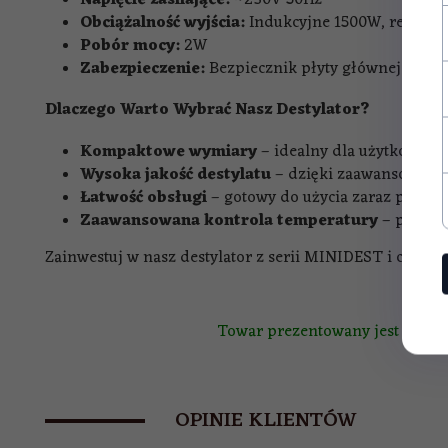
Obciążalność wyjścia:
Indukcyjne 1500W, rezysta
Pobór mocy:
2W
Zabezpieczenie:
Bezpiecznik płyty głównej 1,25
Dlaczego Warto Wybrać Nasz Destylator?
Kompaktowe wymiary
– idealny dla użytkownikó
Wysoka jakość destylatu
– dzięki zaawansowanej
Łatwość obsługi
– gotowy do użycia zaraz po roz
Zaawansowana kontrola temperatury
– precyzy
Zainwestuj w nasz destylator z serii MINIDEST i ciesz s
Towar prezentowany jest fabrycz
OPINIE KLIENTÓW