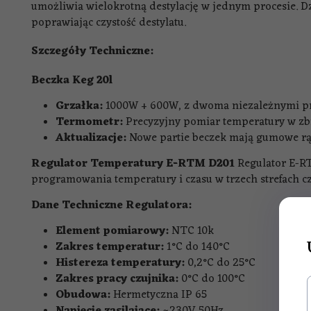
umożliwia wielokrotną destylację w jednym procesie. Dz
poprawiając czystość destylatu.
Szczegóły Techniczne:
Beczka Keg 20l
Grzałka:
1000W + 600W, z dwoma niezależnymi p
Termometr:
Precyzyjny pomiar temperatury w zb
Aktualizacje:
Nowe partie beczek mają gumowe rąc
Regulator Temperatury E-RTM D201
Regulator E-RT
programowania temperatury i czasu w trzech strefach c
Dane Techniczne Regulatora:
Element pomiarowy:
NTC 10k
Zakres temperatur:
1°C do 140°C
Histereza temperatury:
0,2°C do 25°C
Zakres pracy czujnika:
0°C do 100°C
Obudowa:
Hermetyczna IP 65
Napięcie zasilające:
~230V 50Hz