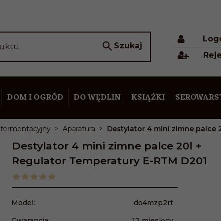
Log
Szukaj
duktu
Reje
DOM I OGRÓD
DO WĘDLIN
KSIĄŻKI
SEROWAR
 fermentacyjny
Aparatura
Destylator 4 mini zimne palce
Destylator 4 mini zimne palce 20l +
Regulator Temperatury E-RTM D201
Model:
do4mzp2rt
Gwarancja:
12 miesięcy