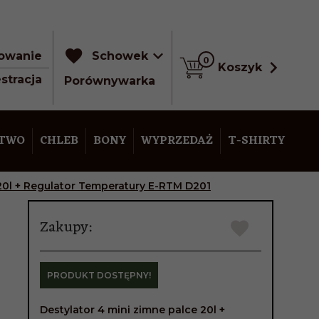
owanie
Schowek
0
Koszyk
stracja
Porównywarka
STWO
CHLEB
BONY
WYPRZEDAŻ
T-SHIRTY
 20l + Regulator Temperatury E-RTM D201
Zakupy:
PRODUKT DOSTĘPNY!
Destylator 4 mini zimne palce 20l +