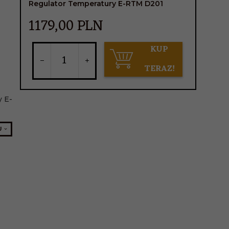
Regulator Temperatury E-RTM D201
1179,
00
PLN
KUP
TERAZ!
y E-
U