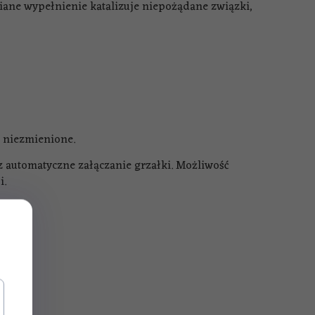
ziane wypełnienie katalizuje niepożądane związki,
 niezmienione.
 automatyczne załączanie grzałki. Możliwość
i.