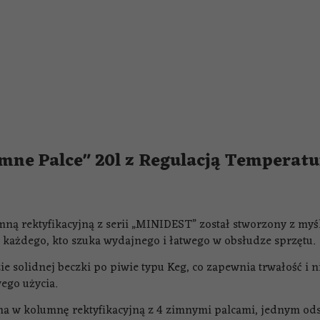
imne Palce" 20l z Regulacją Tempera
mną rektyfikacyjną z serii „MINIDEST” został stworzony z myś
a każdego, kto szuka wydajnego i łatwego w obsłudze sprzętu.
ie solidnej beczki po piwie typu Keg, co zapewnia trwałość i 
ego użycia.
 w kolumnę rektyfikacyjną z 4 zimnymi palcami, jednym ods