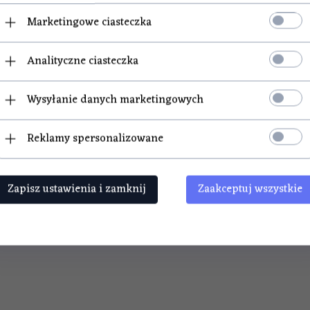
ncyjne 4500W
Marketingowe ciasteczka
A ~230V
Analityczne ciasteczka
Wysyłanie danych marketingowych
w z ograniczoną przestrzenią.
 kolumnie rektyfikacyjnej i miedzianemu wypełnieniu.
pakowaniu.
Reklamy spersonalizowane
jny regulator E-RTM D201.
ię najwyższej jakości destylatami, które spełnią Twoje oczekiw
Zapisz ustawienia i zamknij
Zaakceptuj wszystkie
nie nowy. Do każdego produktu dołączony jest paragon fiskal