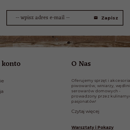
-- wpisz adres e-mail --
Zapisz
 konto
O Nas
ie
Oferujemy sprzęt i akcesoria
piwowarów, winiarzy, wędlini
ja
serowarów domowych -
prowadzony przez kulinarny
pasjonatów!
Czytaj więcej
Warsztaty i Pokazy