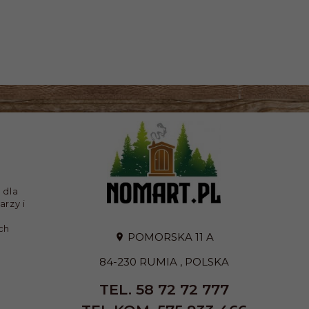
 dla
arzy i
ch
POMORSKA 11 A
84-230
RUMIA
,
POLSKA
TEL. 58 72 72 777