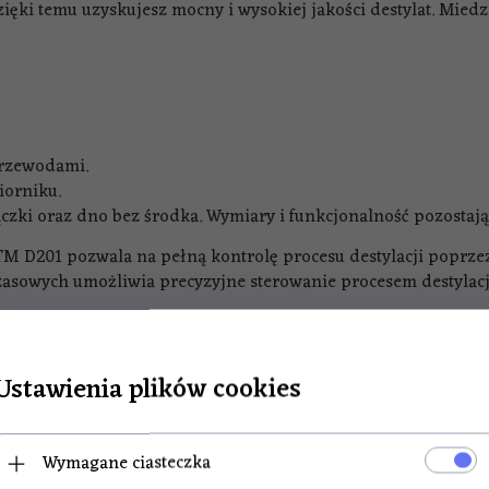
ięki temu uzyskujesz mocny i wysokiej jakości destylat. Mied
rzewodami.
iorniku.
zki oraz dno bez środka. Wymiary i funkcjonalność pozostają
M D201 pozwala na pełną kontrolę procesu destylacji poprzez
zasowych umożliwia precyzyjne sterowanie procesem destylacj
Ustawienia plików cookies
Wymagane ciasteczka