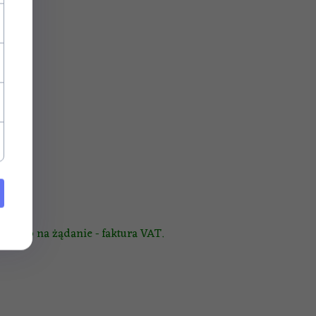
ania!
ny lub na żądanie - faktura VAT.