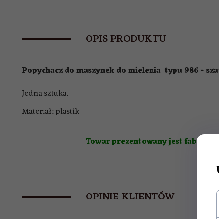
OPIS PRODUKTU
Popychacz do maszynek do mielenia typu 986 - sz
Jedna sztuka.
Materiał: plastik
Towar prezentowany jest fabryczni
OPINIE KLIENTÓW