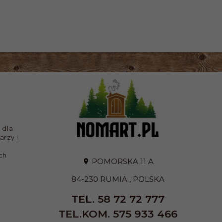
 dla
arzy i
ch
POMORSKA 11 A
84-230
RUMIA
,
POLSKA
TEL. 58 72 72 777
TEL.KOM. 575 933 466