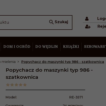
Log
Szukaj
duktu
Reje
DOM I OGRÓD
DO WĘDLIN
KSIĄŻKI
SEROWAR
 mielenia
Popychacz do maszynki typ 986 - szatkownica
Popychacz do maszynki typ 986 -
szatkownica
Model:
RE-3571
Gwarancja:
24 miesięcy