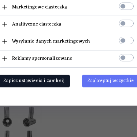
Marketingowe ciasteczka
Analityczne ciasteczka
POLECAMY
Wysyłanie danych marketingowych
Reklamy spersonalizowane
omora maszynki 8
Zapisz ustawienia i zamknij
Zaakceptuj wszystkie
DOSTĘPNY!