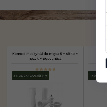
Komora maszynki do mięsa 5 + sitko +
K
nożyk + popychacz
PRODUKT DOSTĘPNY!
PRODUKT 