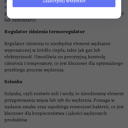
przechowywania gotowych produktów. Zapewnia
Zaakceptuj wszystkie
ochronę przed wilgocią i kontaminacją, co jest kluczowe
podczas przechowywania wędzonych wyrobów w chłodni
lub zamrażarce.
Regulator ciśnienia termoregulator
Regulator ciśnienia to niezbędny element wędzarni
wyposażonej w źródło ciepła, takie jak gaz lub
elektryczność. Umożliwia on precyzyjną kontrolę
ciśnienia i temperatury, co jest kluczowe dla optymalnego
przebiegu procesu wędzenia.
Solanka
Solanka, czyli roztwór soli i wody, to nieodzowny element
przygotowania mięsa lub ryb do wędzenia. Pomaga w
nadaniu smaku oraz zapobiega rozwojowi bakterii, co jest
kluczowe dla bezpieczeństwa i jakości wędzonych
produktów.