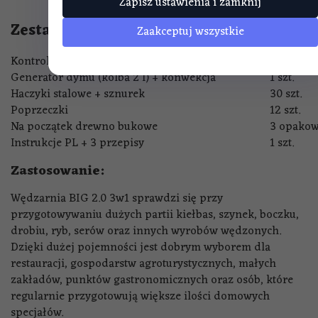
Zapisz ustawienia i zamknij
Zestaw zawiera:
Zaakceptuj wszystkie
Kontroler PID REX C100
1 szt.
Generator dymu (kolba 2 l) + konwekcja
1 szt.
Haczyki stalowe + sznurek
30 szt.
Poprzeczki
12 szt.
Na początek drewno bukowe
3 opakow
Instrukcje PL + 3 przepisy
1 szt.
Zastosowanie:
Wędzarnia BIG 2.0 3w1 sprawdzi się przy
przygotowywaniu dużych partii kiełbas, szynek, boczku,
drobiu, ryb, serów oraz innych wyrobów wędzonych.
Dzięki dużej pojemności jest dobrym wyborem dla
restauracji, gospodarstw agroturystycznych, małych
zakładów, punktów gastronomicznych oraz osób, które
regularnie przygotowują większe ilości domowych
specjałów.