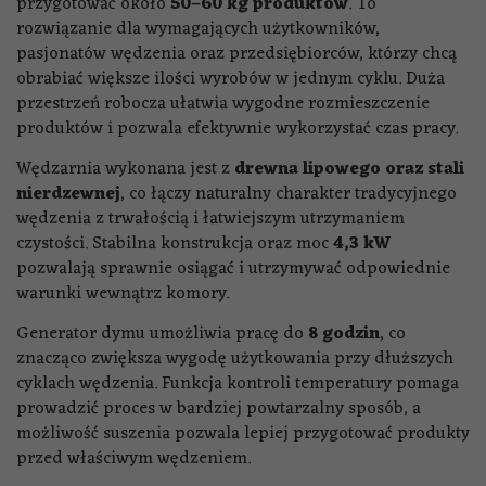
przygotować około
50–60 kg produktów
. To
rozwiązanie dla wymagających użytkowników,
pasjonatów wędzenia oraz przedsiębiorców, którzy chcą
obrabiać większe ilości wyrobów w jednym cyklu. Duża
przestrzeń robocza ułatwia wygodne rozmieszczenie
produktów i pozwala efektywnie wykorzystać czas pracy.
Wędzarnia wykonana jest z
drewna lipowego oraz stali
nierdzewnej
, co łączy naturalny charakter tradycyjnego
wędzenia z trwałością i łatwiejszym utrzymaniem
czystości. Stabilna konstrukcja oraz moc
4,3 kW
pozwalają sprawnie osiągać i utrzymywać odpowiednie
warunki wewnątrz komory.
Generator dymu umożliwia pracę do
8 godzin
, co
znacząco zwiększa wygodę użytkowania przy dłuższych
cyklach wędzenia. Funkcja kontroli temperatury pomaga
prowadzić proces w bardziej powtarzalny sposób, a
możliwość suszenia pozwala lepiej przygotować produkty
przed właściwym wędzeniem.