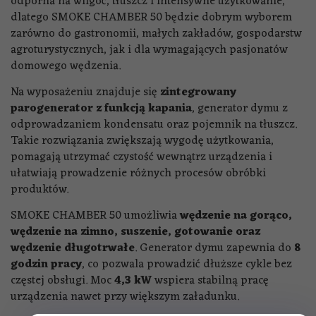
odporna na wilgoć, tłuszcz i intensywne użytkowanie,
dlatego SMOKE CHAMBER 50 będzie dobrym wyborem
zarówno do gastronomii, małych zakładów, gospodarstw
agroturystycznych, jak i dla wymagających pasjonatów
domowego wędzenia.
Na wyposażeniu znajduje się
zintegrowany
parogenerator z funkcją kapania
, generator dymu z
odprowadzaniem kondensatu oraz pojemnik na tłuszcz.
Takie rozwiązania zwiększają wygodę użytkowania,
pomagają utrzymać czystość wewnątrz urządzenia i
ułatwiają prowadzenie różnych procesów obróbki
produktów.
SMOKE CHAMBER 50 umożliwia
wędzenie na gorąco,
wędzenie na zimno, suszenie, gotowanie oraz
wędzenie długotrwałe
. Generator dymu zapewnia do
8
godzin pracy
, co pozwala prowadzić dłuższe cykle bez
częstej obsługi. Moc
4,3 kW
wspiera stabilną pracę
urządzenia nawet przy większym załadunku.