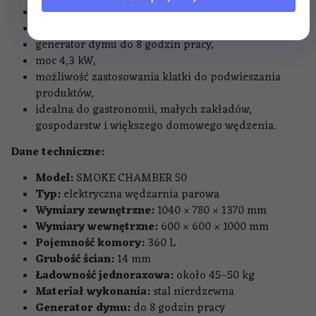
generator dymu z odprowadzaniem kondensatu,
pojemnik na tłuszcz,
generator dymu do 8 godzin pracy,
moc 4,3 kW,
możliwość zastosowania klatki do podwieszania
produktów,
idealna do gastronomii, małych zakładów,
gospodarstw i większego domowego wędzenia.
Dane techniczne:
Model:
SMOKE CHAMBER 50
Typ:
elektryczna wędzarnia parowa
Wymiary zewnętrzne:
1040 × 780 × 1370 mm
Wymiary wewnętrzne:
600 × 600 × 1000 mm
Pojemność komory:
360 L
Grubość ścian:
14 mm
Ładowność jednorazowa:
około 45–50 kg
Materiał wykonania:
stal nierdzewna
Generator dymu:
do 8 godzin pracy