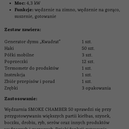
Moc:
4,3 kW
Funkcje:
wędzenie na zimno, wędzenie na gorąco,
suszenie, gotowanie
Zestaw zawiera:
Generator dymu „Kwadrat”
1 szt.
Haki
50 szt.
Półki mobilne
3 szt.
Poprzeczki
12 szt.
Termometr do produktów
1 szt.
Instrukcja
1 szt.
Zbiór przepisów i porad
1 szt.
Zrębki
3 opakowania
Zastosowanie:
Wędzarnia SMOKE CHAMBER 50 sprawdzi się przy
przygotowywaniu większych partii kiełbas, szynek,
boczku, drobiu, ryb, serów oraz innych produktów