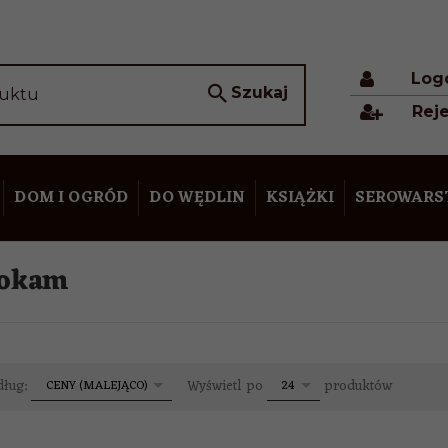
Log
Szukaj
duktu
Reje
DOM I OGRÓD
DO WĘDLIN
KSIĄŻKI
SEROWAR
okam
sort
pop
dług:
Wyświetl po
produktów
CENY (MALEJĄCO)
24