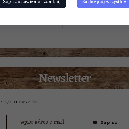
Zapisz ustawienia i zamknij
Zaakceptuj wszystkie
49,
00
PLN
44,
00
PLN
z się do newslettera:
-- wpisz adres e-mail --
Zapisz