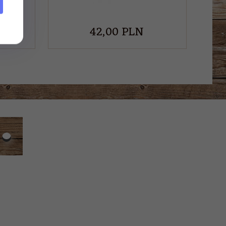
42,
00
PLN