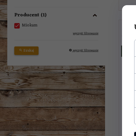
Producent
Miokam
wyczyść filtrowanie
Szukaj
wyczyść filtrowanie
PROD