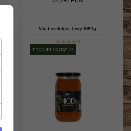
54,
00
PLN
0g.
Miód wielokwiatowy 1050g.
PRODUKT DOSTĘPNY!