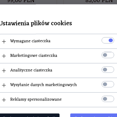
99,
00
PLN
85,
00
PLN
Ustawienia plików cookies
Miód gryczany 1050g.
Miód rzepakowy 105
Wymagane ciasteczka
UKT DOSTĘPNY!
PRODUKT DOSTĘPNY!
Marketingowe ciasteczka
Analityczne ciasteczka
Wysyłanie danych marketingowych
Reklamy spersonalizowane