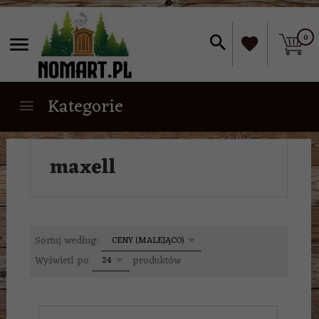
0
Kategorie
maxell
sort
Sortuj według:
CENY (MALEJĄCO)
pop
Wyświetl po
produktów
24