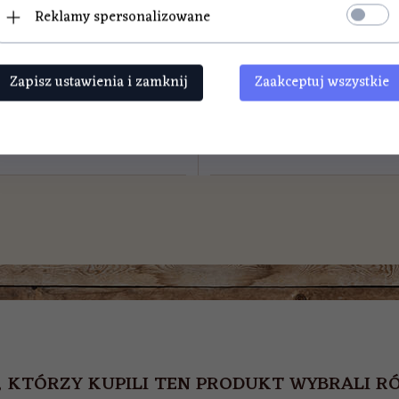
Reklamy spersonalizowane
Zapisz ustawienia i zamknij
Zaakceptuj wszystkie
LN
12,
00
PLN
, KTÓRZY KUPILI TEN PRODUKT WYBRALI RÓ