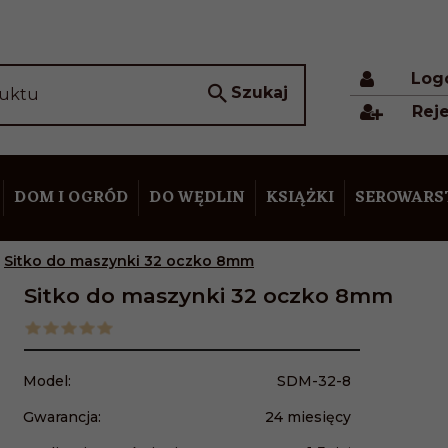
Log
Szukaj
duktu
Reje
DOM I OGRÓD
DO WĘDLIN
KSIĄŻKI
SEROWAR
Sitko do maszynki 32 oczko 8mm
Sitko do maszynki 32 oczko 8mm
Model:
SDM-32-8
Gwarancja:
24 miesięcy