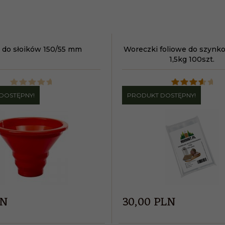
 do słoików 150/55 mm
Woreczki foliowe do szynko
1,5kg 100szt.
DOSTĘPNY!
PRODUKT DOSTĘPNY!
LN
30,
00
PLN