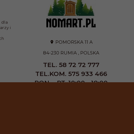
 dla
arzy i
ch
POMORSKA 11 A
84-230
RUMIA
,
POLSKA
TEL. 58 72 72 777
TEL.KOM. 575 933 466
PON. - PT. 10:00 - 18:00
SOB. 9:00 - 13:00
E-MAIL:
SKLEP@NOMART.PL
FORMULARZ KONTAKTOWY