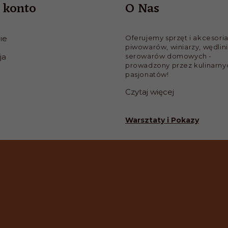
 konto
O Nas
ie
Oferujemy sprzęt i akcesoria
piwowarów, winiarzy, wędlini
ja
serowarów domowych -
prowadzony przez kulinarny
pasjonatów!
Czytaj więcej
Warsztaty i Pokazy