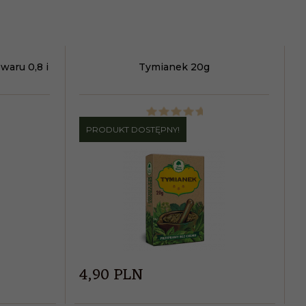
waru 0,8 i
Tymianek 20g
PRODUKT DOSTĘPNY!
4,
90
PLN