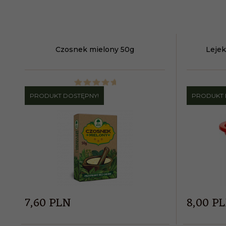
Czosnek mielony 50g
Lejek
PRODUKT DOSTĘPNY!
PRODUKT 
7,
60
PLN
8,
00
P