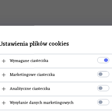
Ustawienia plików cookies
POLECAMY
Wymagane ciasteczka
Marketingowe ciasteczka
arpak do maszynki 5
Lejek do maszynki nr
Analityczne ciasteczka
DOSTĘPNY!
PRODUKT DOSTĘPNY!
Wysyłanie danych marketingowych