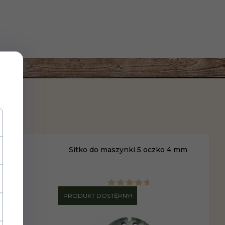
 10
Sitko do maszynki 5 oczko 4 mm
PRODUKT DOSTĘPNY!