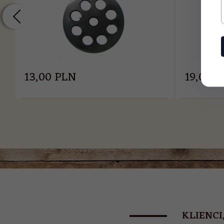
13,
00
PLN
19,
00
P
KLIENCI