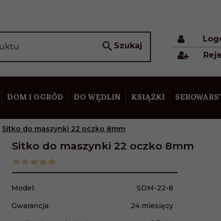
Log
Szukaj
duktu
Reje
DOM I OGRÓD
DO WĘDLIN
KSIĄŻKI
SEROWAR
Sitko do maszynki 22 oczko 8mm
Sitko do maszynki 22 oczko 8mm
Model:
SDM-22-8
Gwarancja:
24 miesięcy