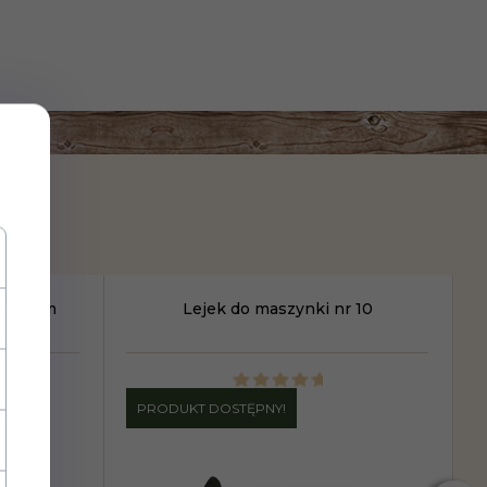
ko 4 mm
Lejek do maszynki nr 10
PRODUKT DOSTĘPNY!