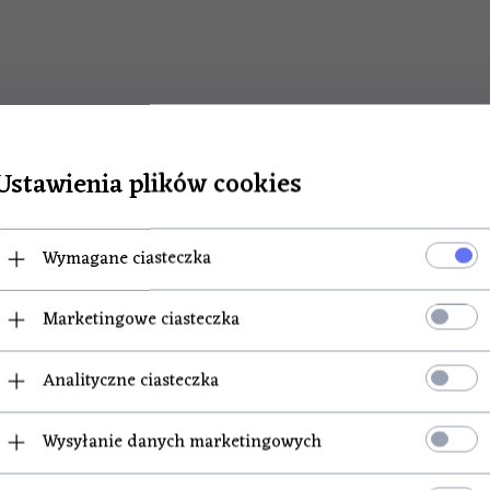
Ustawienia plików cookies
POLECAMY
Wymagane ciasteczka
arpak do maszynki 5
Sitko do maszynki 5 ocz
Marketingowe ciasteczka
Analityczne ciasteczka
DOSTĘPNY!
PRODUKT DOSTĘPNY!
Wysyłanie danych marketingowych