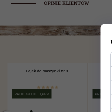
OPINIE KLIENTÓW
Lejek do maszynki nr 8
Sz
PRODUKT DOSTĘPNY!
PRODUKT 