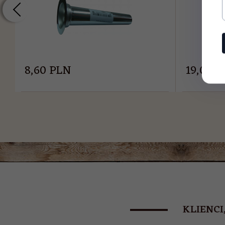
8,
60
PLN
19,
00
P
KLIENCI