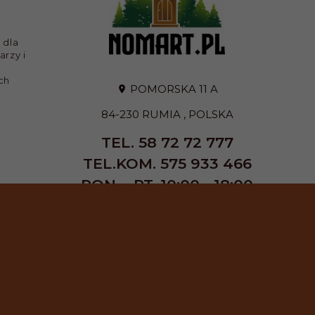
 dla
arzy i
ch
POMORSKA 11 A
84-230
RUMIA
,
POLSKA
TEL. 58 72 72 777
TEL.KOM. 575 933 466
PON. - PT. 10:00 - 18:00
SOB. 9:00 - 13:00
E-MAIL:
SKLEP@NOMART.PL
FORMULARZ KONTAKTOWY