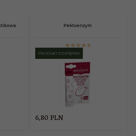
stikowa
Pektoenzym
PRODUKT DOSTĘPNY!
6,
80
PLN