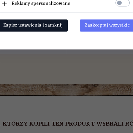
Reklamy spersonalizowane
Zapisz ustawienia i zamknij
Zaakceptuj wszystkie
LN
12,
50
PLN
, KTÓRZY KUPILI TEN PRODUKT WYBRALI RÓ