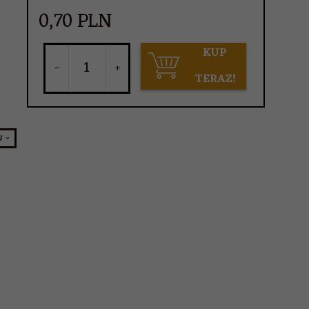
0,
70
PLN
KUP
TERAZ!
U