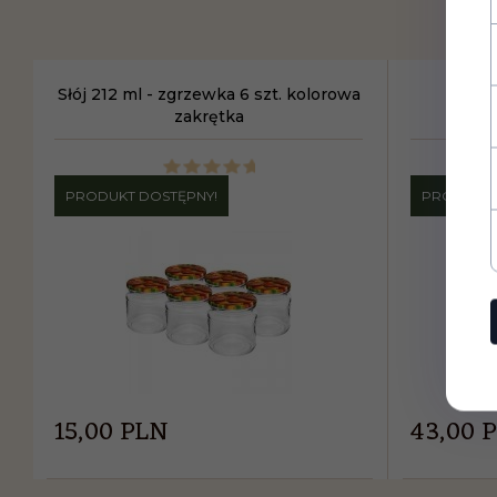
Słój 212 ml - zgrzewka 6 szt. kolorowa
Słój 8
zakrętka
PRODUKT DOSTĘPNY!
PRODUKT 
15,
00
PLN
43,
00