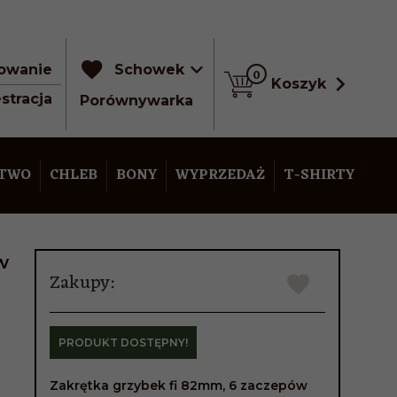
owanie
Schowek
0
Koszyk
stracja
Porównywarka
STWO
CHLEB
BONY
WYPRZEDAŻ
T-SHIRTY
w
Zakupy:
PRODUKT DOSTĘPNY!
Zakrętka grzybek fi 82mm, 6 zaczepów