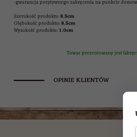
-gwarancja pozytywnego zakręcenia na punkcie domow
Szerokość produktu:
8.5cm
Głębokość produktu:
8.5cm
Wysokość produktu:
1.0cm
Towar prezentowany jest fabrycz
OPINIE KLIENTÓW