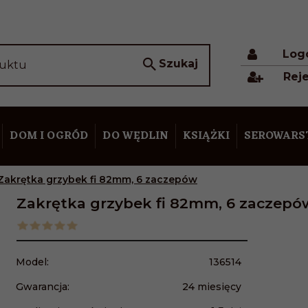
Log
Szukaj
duktu
Reje
DOM I OGRÓD
DO WĘDLIN
KSIĄŻKI
SEROWAR
Zakrętka grzybek fi 82mm, 6 zaczepów
Zakrętka grzybek fi 82mm, 6 zaczepó
Model:
136514
Gwarancja:
24 miesięcy