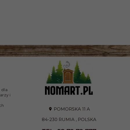
 dla
arzy i
ch
POMORSKA 11 A
84-230
RUMIA
,
POLSKA