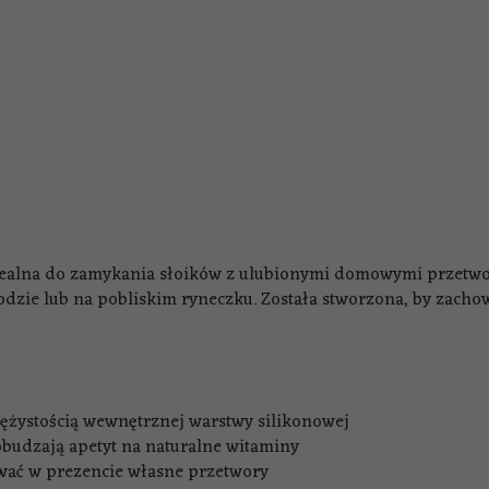
ealna do zamykania słoików z ulubionymi domowymi przetwora
odzie lub na pobliskim ryneczku. Została stworzona, by zachowa
rężystością wewnętrznej warstwy silikonowej
obudzają apetyt na naturalne witaminy
awać w prezencie własne przetwory