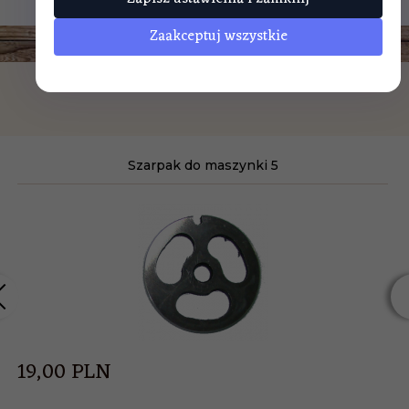
Zaakceptuj wszystkie
POLECAMY
Szarpak do maszynki 5
19,
00
PLN