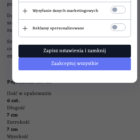
posłużą nam na lata.
Wysyłanie danych marketingowych
Dodatkową ich zaletą jest click, pozwalający na kontrolę
szczelności słoika oraz jego poprawnego
Reklamy spersonalizowane
zapasteryzowania.
Szkło to materiał wytrzymały na wysokie temperatury,
co pozwala na pasteryzację weków oraz mycie w
Zapisz ustawienia i zamknij
zmywarce.
Zaakceptuj wszystkie
Pojemność:
250 ml
Ilość w opakowaniu
6 szt.
Długość
7 cm
Szerokość
7 cm
Wysokość