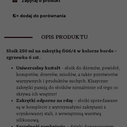
Zapytaj o produkt
+ dodaj do porównania
OPIS PRODUKTU
Słoik 250 ml na zakrętkę fi66/4 w kolorze bordo -
zgrzewka 6 szt.
Uniwersalny kształt
- słoik do dżemów, powideł,
kompotów, deserów, miodów, a także przetworów
warzywnych i produktów suchych. Klasyczne
zakrętki pasują do słoików niezależnie od tego co
skrywa ich wnętrze!​
Zakrętki odporne na rdzę
– słoiki sprzedawane
są w komplecie z wytrzymałymi zakrętami z
ocynkowanej stali, z wewnętrzną warstwą
silikonową.
Szczelność zamknięcia
– dzięki dopasowanym