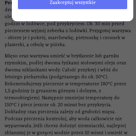
Zaakceptuj wszystkie
Przygotowanie:
Żeberka obmyj dokładnie, aby usunąć
drobne kawałeczki kosteczek. Mięso natrzyj 2 łyżkami
oleju oraz Marynatą do żeberek. Pozostaw na ok. 12
godzin w lodówce, pod przykryciem. Ok. 30 min przed
pieczeniem wyjmij żeberka z lodówki. Przygotuj warzywa
- obierz je i pokrój, marchewkę, pietruszkę i czosnek w
plasterki, a cebulę w piórka.
Mięso oraz warzywa umieść w brytfannie lub garnku
rzymskim, podlej dwoma łyżkami stołowymi oleju oraz
dwoma szklankami wody. Całość przykryj i włóż do
letniego piekarnika (podgrzanego do ok. 50°C).
Rekomendujemy pieczenie w temperaturze 180°C przez
1,5 godziny (z grzaniem górnym i dolnym, z
termoobiegiem). Następnie zmniejsz temperaturę do
150°C i piecz jeszcze ok. 20 minut bez przykrycia.
Dokładny czas pieczenia zależy od grubości mięsa.
Podczas pieczenia kontroluj, aby woda całkowicie nie
wyparowała. Jeśli chcesz dołożyć ziemniaczki, najlepiej
zblanszuj je w gorącej wodzie przez 10 minut i umieść w