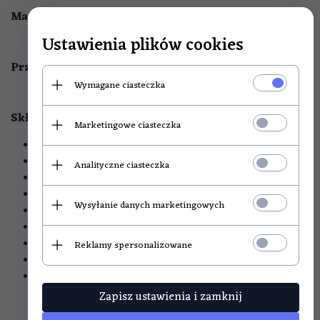
Masa netto: 35 g - porcja na 1 kg
Ustawienia plików cookies
Przepis na 1 kg pieczonych żeberek
Wymagane ciasteczka
Składniki:
Marketingowe ciasteczka
1 kg żeberek wieprzowych
3 marchewki
Analityczne ciasteczka
3 pietruszki
1 cebula
Wysyłanie danych marketingowych
2 ząbki czosnku
2 szklanki wody
5 łyżek stołowych oleju
Reklamy spersonalizowane
1 op. Marynaty do żeberek
opcjonalnie małe ziemniaczki do podpieczenia.
Zapisz ustawienia i zamknij