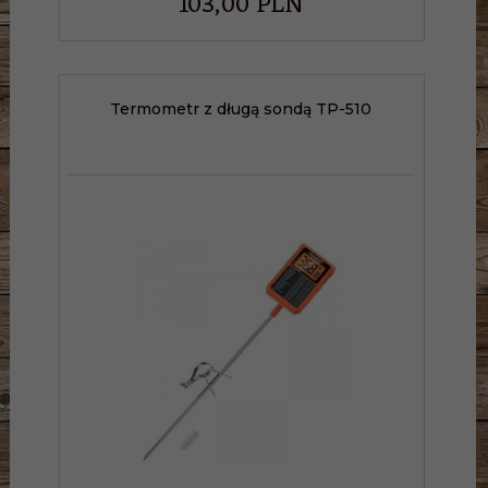
103,
00
PLN
Termometr z długą sondą TP-510