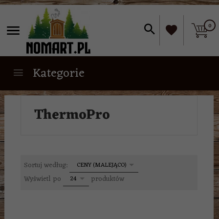
0
Kategorie
ThermoPro
sort
Sortuj według:
CENY (MALEJĄCO)
pop
Wyświetl po
produktów
24