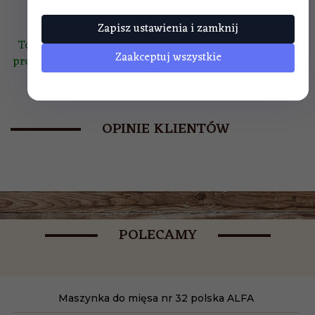
Zapisz ustawienia i zamknij
Towar prezentowany jest fabrycznie nowy. Do każdego
Zaakceptuj wszystkie
produktu dołączony jest paragon fiskalny lub na żądanie
- faktura VAT.
OPINIE KLIENTÓW
POLECAMY
Maszynka do mięsa nr 32 polska ALFA