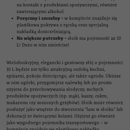
na kontakt z produktami spożywczymi, również
zawierającymi alkohol.
Poręczny i szczelny -
w komplecie znajduje się
plastikowa pokrywa z rączką oraz specjalną
nakładką doszczelniającą.
Na większe potrzeby -
słoik ma pojemność aż 10
L! Dużo w nim zmieścisz!
Wielofunkcyjny, elegancki i gustowny słój o pojemności
10 L będzie nie tylko atrakcyjną ozdobą kuchni,
spiżarni, pokoju dziecięcego, ale także ogrodu. Ukisisz
w nim ogórki, przygotujesz nalewkę lub po prostu
użyjesz do przechowywania słodyczy, suchych
produktów spożywczych (np. mąki, kaszy, cukru,
makaronu czy suszonych grzybów). Słoik może również
posłużyć jako wnętrze do stworzenia "lasu w słoiku" lub
dekoracji ze świecącymi kulami. Użyjesz go również
jako wygodnego pojemnika transportowego – w
komplecie znajduje się plastikowa nakładka