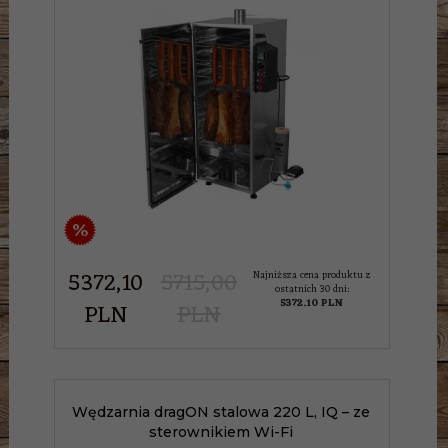
%
5372,
10
5715,00
Najniższa cena produktu z
ostatnich 30 dni:
5372.10 PLN
PLN
PLN
Wędzarnia dragON stalowa 220 L, IQ – ze
sterownikiem Wi-Fi