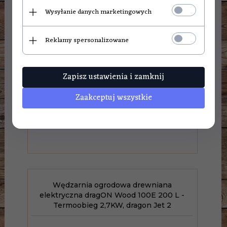
Wysyłanie danych marketingowych
Reklamy spersonalizowane
Zapisz ustawienia i zamknij
Zaakceptuj wszystkie
3299,
00
PLN
Wędzarnia ogrodowa drewniana
elektryczna dragON Wood 100E 200 L -
Termoobieg 2,7KW, dragon Jet 2