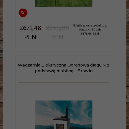
%
2671,
48
2842,00
Najniższa cena produktu z
ostatnich 30 dni:
2671.48 PLN
PLN
PLN
Wędzarnia Elektryczna Ogrodowa dragON z
podstawą mobilną - Browin