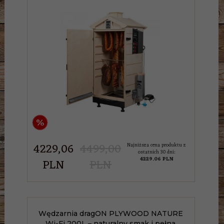
%
4229,
06
4499,00
Najniższa cena produktu z
ostatnich 30 dni:
4229.06 PLN
PLN
PLN
Wędzarnia dragON PLYWOOD NATURE
Wi-Fi 200L – naturalny smak i pełna