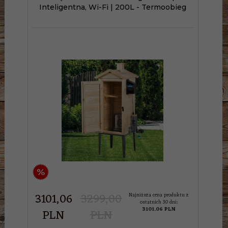
Inteligentna, Wi-Fi | 200L - Termoobieg
%
3101,
06
3299,00
Najniższa cena produktu z
ostatnich 30 dni:
3101.06 PLN
PLN
PLN