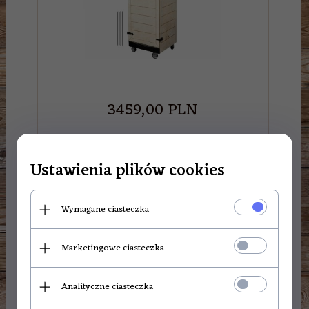
3459,
00
PLN
Ustawienia plików cookies
Wędzarnia dragON PLYWOOD NATURE
Wymagane ciasteczka
200L – cyfrowy sterownik, naturalne
drewno
Marketingowe ciasteczka
Analityczne ciasteczka