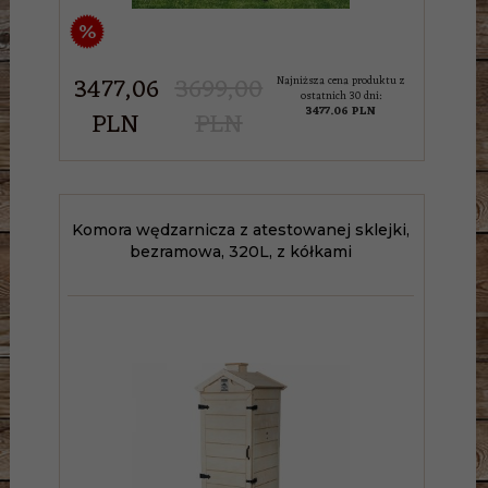
%
3477,
06
3699,00
Najniższa cena produktu z
ostatnich 30 dni:
3477.06 PLN
PLN
PLN
Komora wędzarnicza z atestowanej sklejki,
bezramowa, 320L, z kółkami