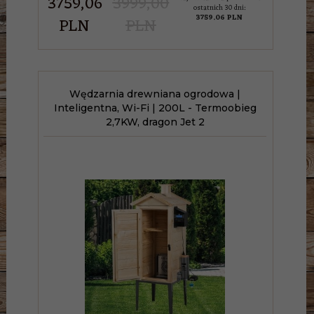
3759,
06
3999,00
ostatnich 30 dni:
3759.06 PLN
PLN
PLN
Wędzarnia drewniana ogrodowa |
Inteligentna, Wi-Fi | 200L - Termoobieg
2,7KW, dragon Jet 2