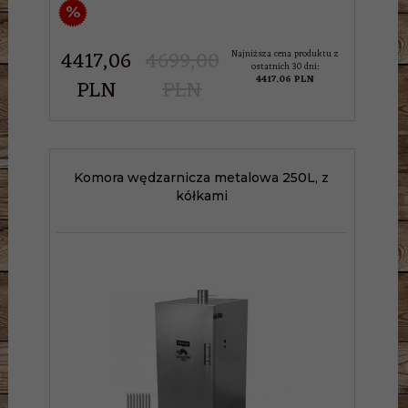
%
4417,
06
4699,00
Najniższa cena produktu z
ostatnich 30 dni:
4417.06 PLN
PLN
PLN
Komora wędzarnicza metalowa 250L, z
kółkami