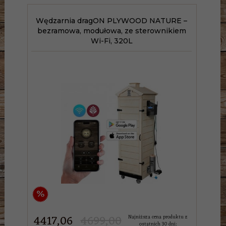
Wędzarnia dragON PLYWOOD NATURE –
bezramowa, modułowa, ze sterownikiem
Wi-Fi, 320L
%
4417,
06
4699,00
Najniższa cena produktu z
ostatnich 30 dni: