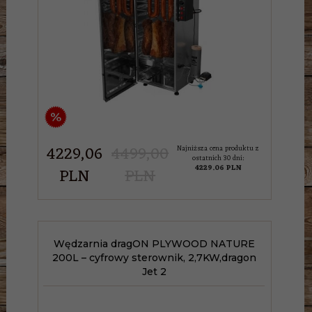
%
4229,
06
4499,00
Najniższa cena produktu z
ostatnich 30 dni:
4229.06 PLN
PLN
PLN
Wędzarnia dragON PLYWOOD NATURE
200L – cyfrowy sterownik, 2,7KW,dragon
Jet 2