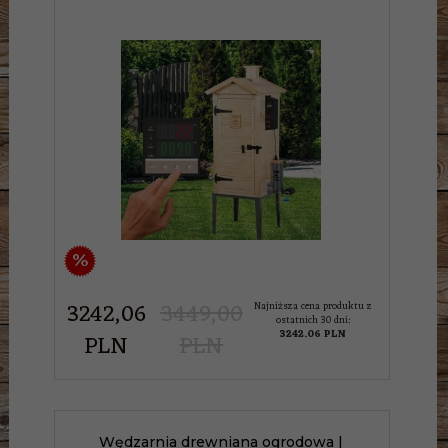
%
3242,
06
3449,00
Najniższa cena produktu z
ostatnich 30 dni:
3242.06 PLN
PLN
PLN
Wędzarnia drewniana ogrodowa |