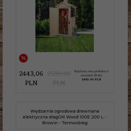
%
2443,
06
2599,00
Najniższa cena produktu z
ostatnich 30 dni:
2443.06 PLN
PLN
PLN
Wędzarnia ogrodowa drewniana
elektryczna dragON Wood 100E 200 L -
Browin - Termoobieg