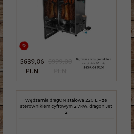
%
5639,
06
5999,00
Najniższa cena produktu z
ostatnich 30 dni:
5639.06 PLN
PLN
PLN
Wędzarnia dragON stalowa 220 L – ze
sterownikiem cyfrowym 2,7KW, dragon Jet
2