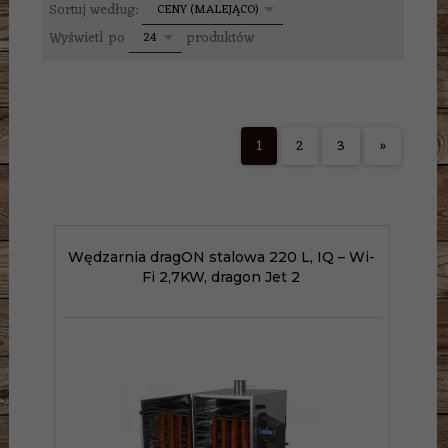
sort
Sortuj według:
CENY (MALEJĄCO)
pop
Wyświetl po
produktów
24
1
2
3
»
Wędzarnia dragON stalowa 220 L, IQ – Wi-
Fi 2,7KW, dragon Jet 2