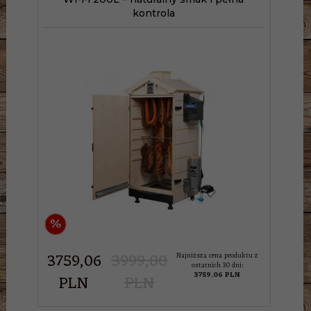
kontrola
%
3759,
06
3999,00
Najniższa cena produktu z
ostatnich 30 dni:
3759.06 PLN
PLN
PLN