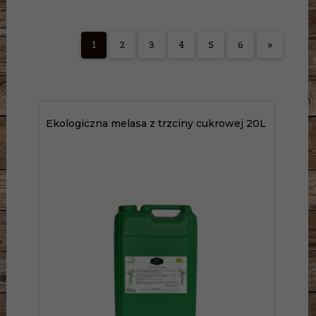
1
2
3
4
5
6
»
Ekologiczna melasa z trzciny cukrowej 20L