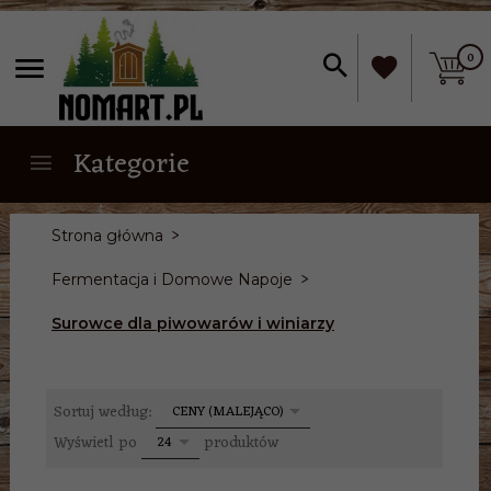
0
Kategorie
Strona główna
Fermentacja i Domowe Napoje
Surowce dla piwowarów i winiarzy
sort
Sortuj według:
CENY (MALEJĄCO)
pop
Wyświetl po
produktów
24